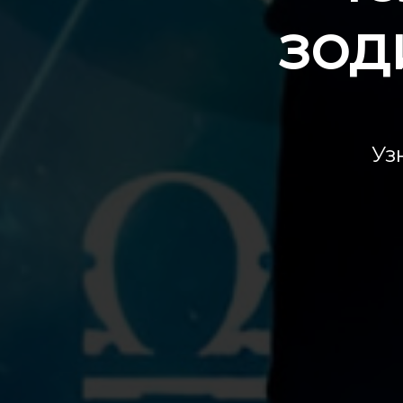
зод
Уз