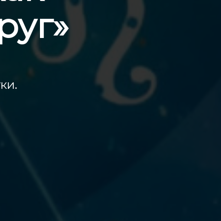
руг»
ки.