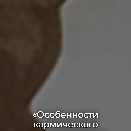
«‎Особенности
кармического