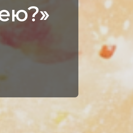
дею?»