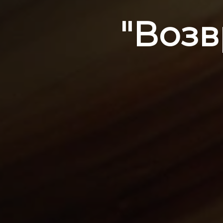
"Возв