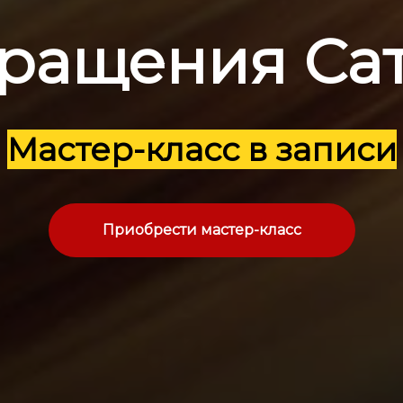
ращения Са
Мастер-класс в записи
Приобрести мастер-класс