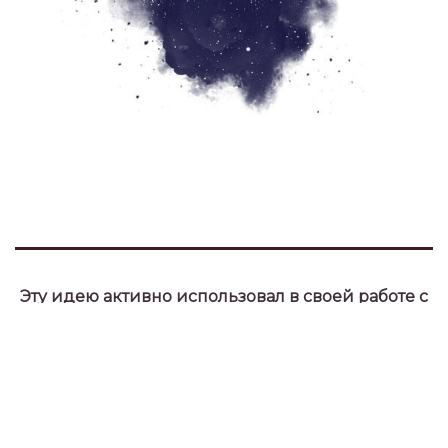
Эту идею активно использовал в своей работе с
клиентами известный британский астролог
Рональд Дэвисон, изобретатель
"средней Дэвисона".