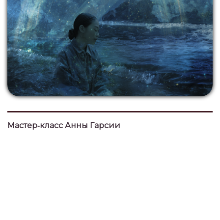
Мастер‑класс Анны Гарсии
о трёх водных домах — IV, VIII и XII.
Здесь сходятся родовая память, сила
трансформации
и океан коллективного бессознательного.
Мы аккуратно разложим этот материал по
уровням: миф, психика, события жизни.
Вы получите ясную схему, практику и